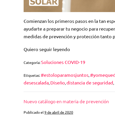
Comienzan los primeros pasos en la tan es
ayudarte a preparar tu negocio para recuper
medidas de prevención y protección tanto p
Quiero seguir leyendo
Soluciones COVID-19
Categoría:
#estoloparamosjuntos
#yomequed
Etiquetas:
,
desescalada
Diseño
distancia de seguridad
,
,
,
Nuevo catálogo en materia de prevención
Publicado el
9 de abril de 2020