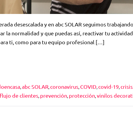
perada desescalada y en abc SOLAR seguimos trabajando
ar la normalidad y que puedas así, reactivar tu activid
ara ti, como para tu equipo profesional […]
oencasa
abc SOLAR
coronavirus
COVID
covid-19
crisi
,
,
,
,
,
flujo de clientes
prevención
protección
vinilos decorat
,
,
,