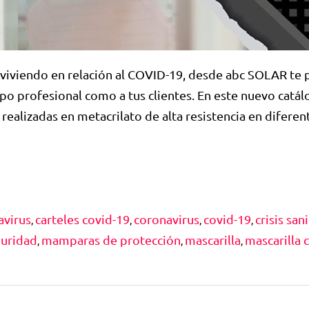
s viviendo en relación al COVID-19, desde abc SOLAR te
ipo profesional como a tus clientes. En este nuevo cat
alizadas en metacrilato de alta resistencia en diferen
avirus
carteles covid-19
coronavirus
covid-19
crisis san
,
,
,
,
uridad
mamparas de protección
mascarilla
mascarilla 
,
,
,