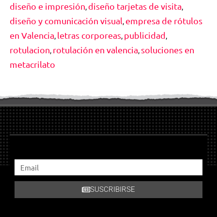
diseño e impresión
diseño tarjetas de visita
,
,
diseño y comunicación visual
empresa de rótulos
,
en Valencia
letras corporeas
publicidad
,
,
,
rotulacion
rotulación en valencia
soluciones en
,
,
metacrilato
SUSCRIBIRSE