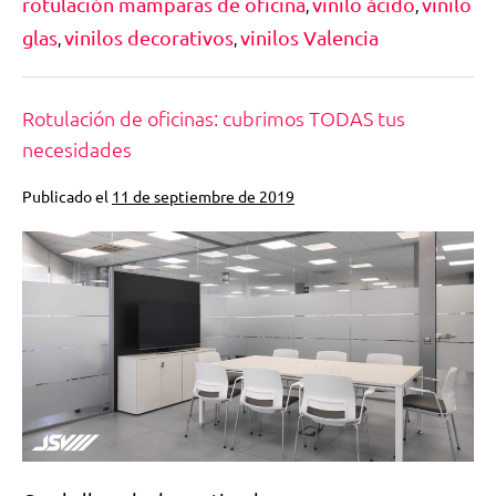
rotulación mamparas de oficina
vinilo ácido
vinilo
,
,
glas
vinilos decorativos
vinilos Valencia
,
,
Rotulación de oficinas: cubrimos TODAS tus
necesidades
Publicado el
11 de septiembre de 2019