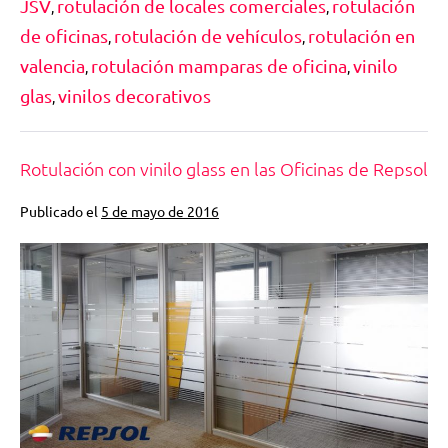
JSV
rotulación de locales comerciales
rotulación
,
,
de oficinas
rotulación de vehículos
rotulación en
,
,
valencia
rotulación mamparas de oficina
vinilo
,
,
glas
vinilos decorativos
,
Rotulación con vinilo glass en las Oficinas de Repsol
Publicado el
5 de mayo de 2016