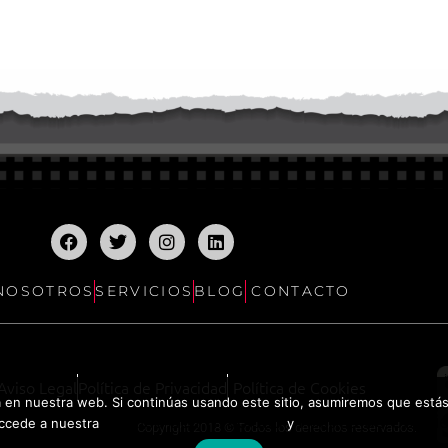
NOSOTROS
SERVICIOS
BLOG
CONTACTO
Aviso Legal
Política de Privacidad
Política de Cookies
en nuestra web. Si continúas usando este sitio, asumiremos que estás d
Política de Privacidad
Política de Cooki
ccede a nuestra
y
Copyright 2018 © Todos los derechos reservados.