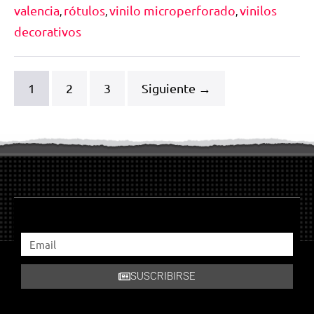
valencia
rótulos
vinilo microperforado
vinilos
,
,
,
decorativos
1
2
3
Siguiente →
SUSCRIBIRSE