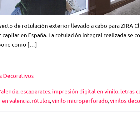
ecto de rotulación exterior llevado a cabo para ZIRA Clí
or capilar en España. La rotulación integral realizada se
upone como […]
s Decorativos
alencia
escaparates
impresión digital en vinilo
letras 
,
,
,
 en valencia
rótulos
vinilo microperforado
vinilos dec
,
,
,