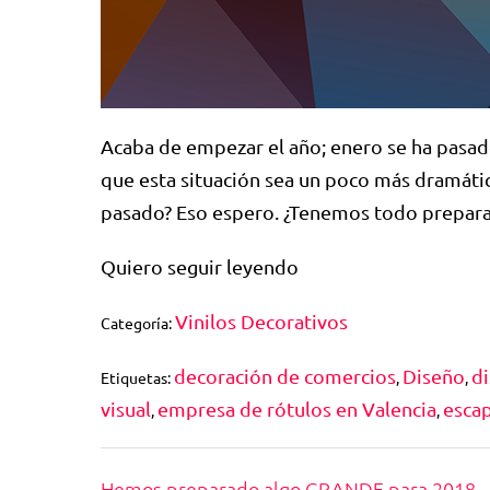
Acaba de empezar el año; enero se ha pasado
que esta situación sea un poco más dramáti
pasado? Eso espero. ¿Tenemos todo prepara
Quiero seguir leyendo
Vinilos Decorativos
Categoría:
decoración de comercios
Diseño
d
Etiquetas:
,
,
visual
empresa de rótulos en Valencia
esca
,
,
Hemos preparado algo GRANDE para 2018