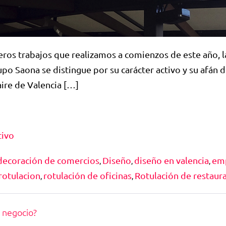
os trabajos que realizamos a comienzos de este año, la
o Saona se distingue por su carácter activo y su afán de
ire de Valencia […]
tivo
decoración de comercios
Diseño
diseño en valencia
emp
,
,
,
rotulacion
rotulación de oficinas
Rotulación de restaur
,
,
 negocio?