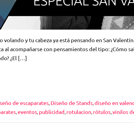
 volando y tu cabeza ya está pensando en San Valentín.
ca al acompañarse con pensamientos del tipo: ¿Cómo sa
do? ¿El […]
iseño de escaparates
Diseño de Stands
diseño en valenc
,
,
parates
eventos
publicidad
rotulacion
rótulos
vinilos 
,
,
,
,
,
…