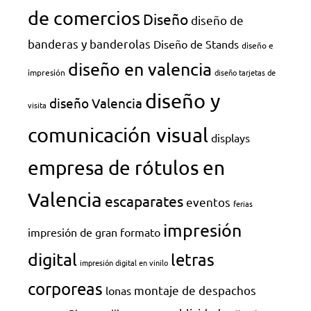
de comercios
Diseño
diseño de
banderas y banderolas
Diseño de Stands
diseño e
diseño en valencia
impresión
diseño tarjetas de
diseño y
diseño Valencia
visita
comunicación visual
displays
empresa de rótulos en
Valencia
escaparates
eventos
ferias
impresión
impresión de gran formato
digital
letras
impresión digital en vinilo
corporeas
montaje de despachos
lonas