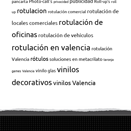
publicidad
Photo-call's
pancarta
Roll-up's
privacidad
roll
rotulacion
rotulación de
rotulación comercial
up
rotulación de
locales comerciales
oficinas
rotulación de vehículos
rotulación en valencia
rotulación
rótulos
Valencia
soluciones en metacrilato
taronja
vinilos
vinilo glas
games
Valencia
decorativos
vinilos Valencia