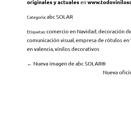
originales y actuales
www.todovinilos
en
abc SOLAR
Categoría:
comercio en Navidad
decoración d
Etiquetas:
,
comunicación visual
empresa de rótulos en 
,
en valencia
vinilos decorativos
,
← Nueva imagen de abc SOLAR®
Nueva ofici