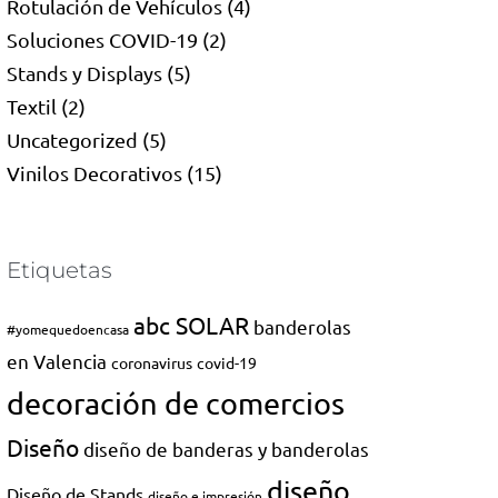
Rotulación de Vehículos
(4)
Soluciones COVID-19
(2)
Stands y Displays
(5)
Textil
(2)
Uncategorized
(5)
Vinilos Decorativos
(15)
Etiquetas
abc SOLAR
banderolas
#yomequedoencasa
en Valencia
coronavirus
covid-19
decoración de comercios
Diseño
diseño de banderas y banderolas
diseño
Diseño de Stands
diseño e impresión