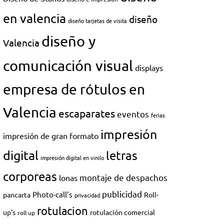
en valencia
diseño
diseño tarjetas de visita
diseño y
Valencia
comunicación visual
displays
empresa de rótulos en
Valencia
escaparates
eventos
ferias
impresión
impresión de gran formato
digital
letras
impresión digital en vinilo
corporeas
montaje de despachos
lonas
publicidad
Photo-call's
pancarta
Roll-
privacidad
rotulacion
up's
rotulación comercial
roll up