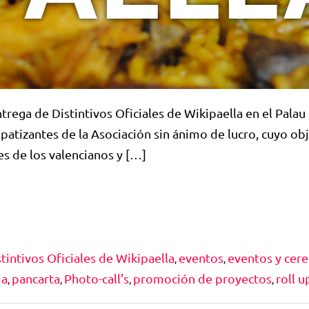
trega de Distintivos Oficiales de Wikipaella en el Palau
atizantes de la Asociación sin ánimo de lucro, cuyo ob
s de los valencianos y […]
tintivos Oficiales de Wikipaella
eventos
eventos y cer
,
,
ia
pancarta
Photo-call's
promoción de proyectos
roll u
,
,
,
,