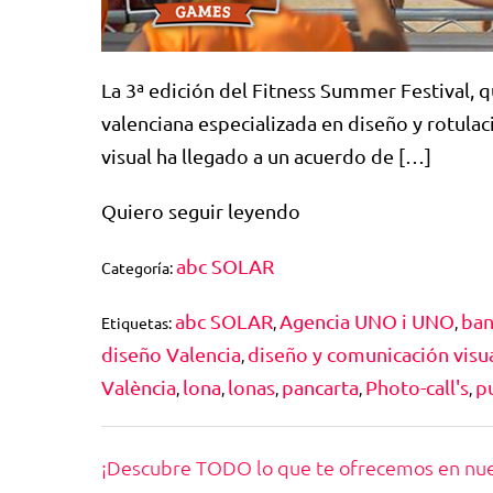
La 3ª edición del Fitness Summer Festival, q
valenciana especializada en diseño y rotula
visual ha llegado a un acuerdo de […]
Quiero seguir leyendo
abc SOLAR
Categoría:
abc SOLAR
Agencia UNO i UNO
ban
Etiquetas:
,
,
diseño Valencia
diseño y comunicación visu
,
València
lona
lonas
pancarta
Photo-call's
p
,
,
,
,
,
¡Descubre TODO lo que te ofrecemos en nuest