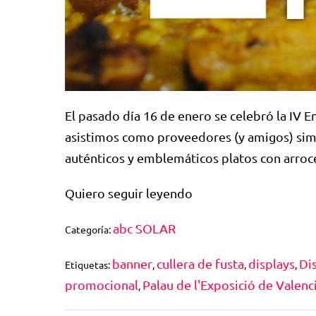
El pasado día 16 de enero se celebró la IV En
asistimos como proveedores (y amigos) simp
auténticos y emblemáticos platos con arroce
Quiero seguir leyendo
abc SOLAR
Categoría:
banner
cullera de fusta
displays
Dis
Etiquetas:
,
,
,
promocional
Palau de l'Exposició de Valenc
,