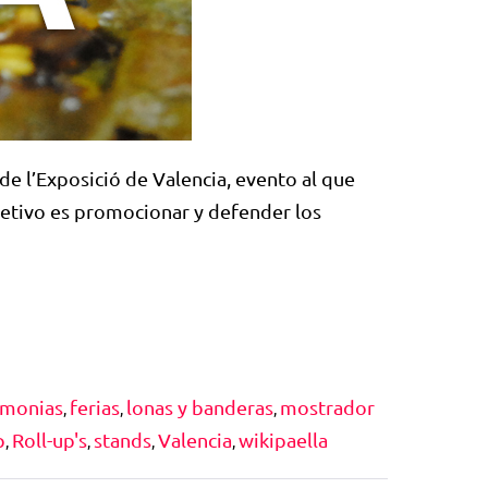
 de l’Exposició de Valencia, evento al que
jetivo es promocionar y defender los
emonias
ferias
lonas y banderas
mostrador
,
,
,
p
Roll-up's
stands
Valencia
wikipaella
,
,
,
,