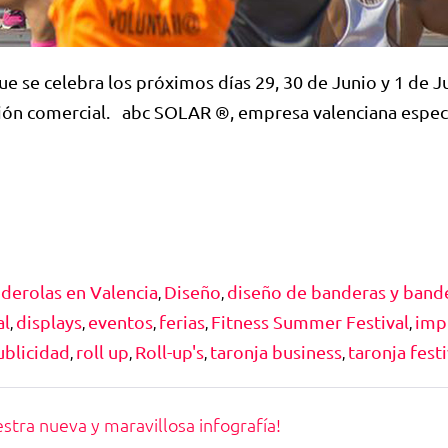
ue se celebra los próximos días 29, 30 de Junio y 1 de Ju
ción comercial. abc SOLAR ®, empresa valenciana especi
derolas en Valencia
Diseño
diseño de banderas y band
,
,
al
displays
eventos
ferias
Fitness Summer Festival
imp
,
,
,
,
,
ublicidad
roll up
Roll-up's
taronja business
taronja festi
,
,
,
,
ra nueva y maravillosa infografía!