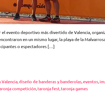
r el evento deportivo más divertido de Valencia, organ
ncontraron en un mismo lugar, la playa de la Malvarrosa.
ticipantes o espectadores […]
 Valencia
diseño de banderas y banderolas
eventos
im
,
,
,
aronja competición
taronja fest
taronja games
,
,