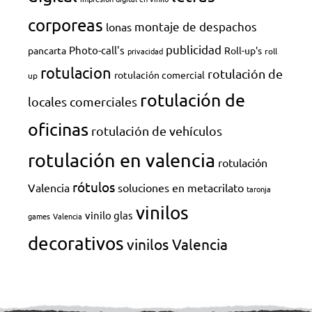
corporeas
montaje de despachos
lonas
publicidad
Photo-call's
pancarta
Roll-up's
privacidad
roll
rotulacion
rotulación de
rotulación comercial
up
rotulación de
locales comerciales
oficinas
rotulación de vehículos
rotulación en valencia
rotulación
rótulos
Valencia
soluciones en metacrilato
taronja
vinilos
vinilo glas
games
Valencia
decorativos
vinilos Valencia