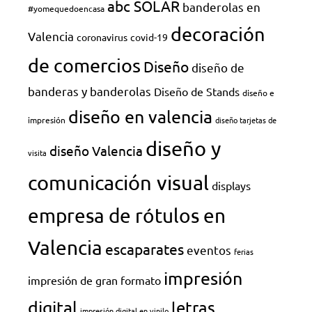
abc SOLAR
banderolas en
#yomequedoencasa
decoración
Valencia
coronavirus
covid-19
de comercios
Diseño
diseño de
banderas y banderolas
Diseño de Stands
diseño e
diseño en valencia
impresión
diseño tarjetas de
diseño y
diseño Valencia
visita
comunicación visual
displays
empresa de rótulos en
Valencia
escaparates
eventos
ferias
impresión
impresión de gran formato
digital
letras
impresión digital en vinilo