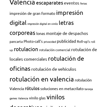
Valencia
escaparates
eventos
ferias
impresión
impresión de gran formato
digital
letras
impresión digital en vinilo
corporeas
montaje de despachos
lonas
publicidad
Photo-call's
pancarta
Roll-up's
privacidad
roll
rotulacion
rotulación de
rotulación comercial
up
rotulación de
locales comerciales
oficinas
rotulación de vehículos
rotulación en valencia
rotulación
rótulos
Valencia
soluciones en metacrilato
taronja
vinilos
vinilo glas
games
Valencia