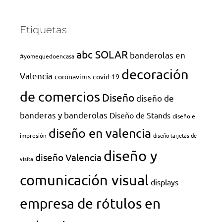
Etiquetas
abc SOLAR
banderolas en
#yomequedoencasa
decoración
Valencia
coronavirus
covid-19
de comercios
Diseño
diseño de
banderas y banderolas
Diseño de Stands
diseño e
diseño en valencia
impresión
diseño tarjetas de
diseño y
diseño Valencia
visita
comunicación visual
displays
empresa de rótulos en