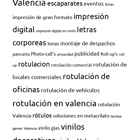
Valencia
escaparates
eventos
ferias
impresión
impresión de gran formato
digital
letras
impresión digital en vinilo
corporeas
montaje de despachos
lonas
publicidad
Photo-call's
pancarta
Roll-up's
privacidad
roll
rotulacion
rotulación de
rotulación comercial
up
rotulación de
locales comerciales
oficinas
rotulación de vehículos
rotulación en valencia
rotulación
rótulos
Valencia
soluciones en metacrilato
taronja
vinilos
vinilo glas
games
Valencia