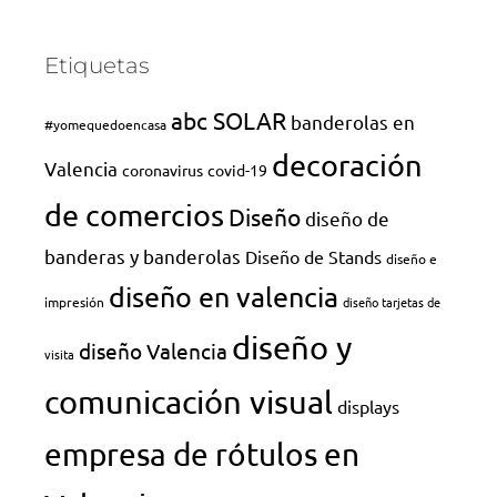
Etiquetas
abc SOLAR
banderolas en
#yomequedoencasa
decoración
Valencia
coronavirus
covid-19
de comercios
Diseño
diseño de
banderas y banderolas
Diseño de Stands
diseño e
diseño en valencia
impresión
diseño tarjetas de
diseño y
diseño Valencia
visita
comunicación visual
displays
empresa de rótulos en