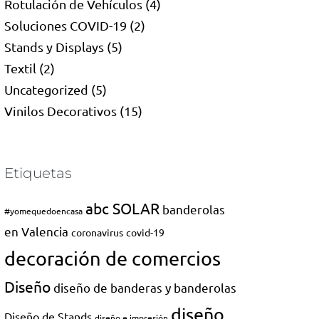
Rotulación de Vehículos
(4)
Soluciones COVID-19
(2)
Stands y Displays
(5)
Textil
(2)
Uncategorized
(5)
Vinilos Decorativos
(15)
Etiquetas
abc SOLAR
banderolas
#yomequedoencasa
en Valencia
coronavirus
covid-19
decoración de comercios
Diseño
diseño de banderas y banderolas
diseño
Diseño de Stands
diseño e impresión