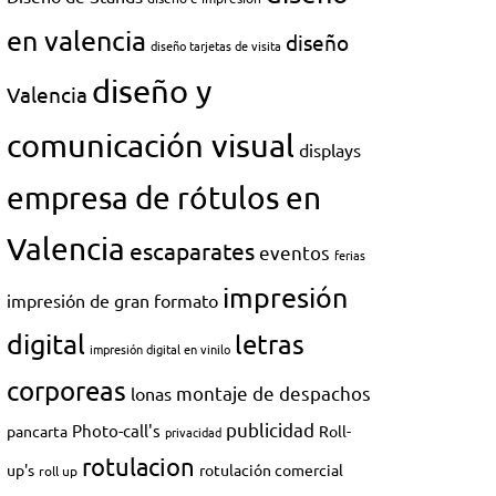
en valencia
diseño
diseño tarjetas de visita
diseño y
Valencia
comunicación visual
displays
empresa de rótulos en
Valencia
escaparates
eventos
ferias
impresión
impresión de gran formato
digital
letras
impresión digital en vinilo
corporeas
montaje de despachos
lonas
publicidad
Photo-call's
pancarta
Roll-
privacidad
rotulacion
up's
rotulación comercial
roll up