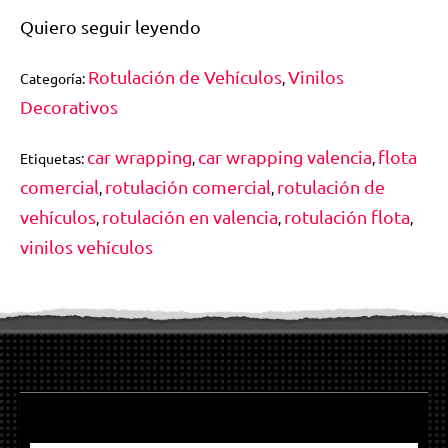
Quiero seguir leyendo
Rotulación de Vehículos
Vinilos
Categoría:
,
Decorativos
car wrapping
car wrapping valencia
flota
Etiquetas:
,
,
comercial
rotulación comercial
rotulación de
,
,
vehículos
rotulación en valencia
rotulación flota
,
,
,
vinilos vehículos