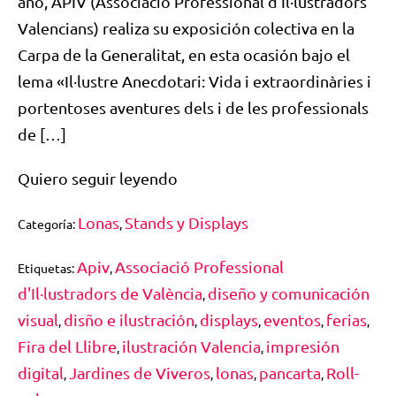
año, APIV (Associació Professional d’Il·lustradors
Valencians) realiza su exposición colectiva en la
Carpa de la Generalitat, en esta ocasión bajo el
lema «Il·lustre Anecdotari: Vida i extraordinàries i
portentoses aventures dels i de les professionals
de […]
Quiero seguir leyendo
Lonas
Stands y Displays
Categoría:
,
Apiv
Associació Professional
Etiquetas:
,
d'Il·lustradors de València
diseño y comunicación
,
visual
disño e ilustración
displays
eventos
ferias
,
,
,
,
,
Fira del Llibre
ilustración Valencia
impresión
,
,
digital
Jardines de Viveros
lonas
pancarta
Roll-
,
,
,
,