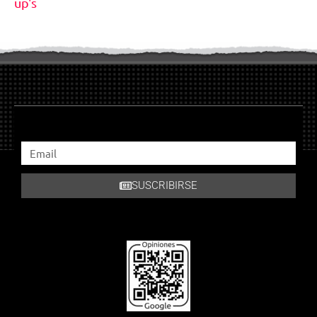
up's
SUSCRIBIRSE